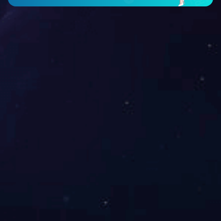
官方微信
招贤纳士
|
合作伙伴
|
友情链接