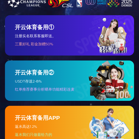
食用中欧电子首页(中
2013年度中国粮中
国)官方网站百科
网站榜上有名，分揽
10强”2项殊荣。
据悉，本次评选由
食行业协会审查推
向社会发布。
值得称道的是，中欧
后，连续3次揽得“
(中国)官方网站花
上一页：
市工商联组
下一页：
关于停止使