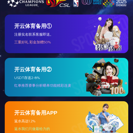
中欧电子首页(中国
国)官方网站的企业
电子首页(中国)官
国)官方网站、大豆
畅销广东、广西、海
省行业前列，具有
中欧电子首页(中国
发展的根本，与时俱
户口碑，先后荣获201
电子首页(中国)官方网
度“广东省企业500
《广东省重点商标
“鹰击长空，驰名华
司正团结一致，奋