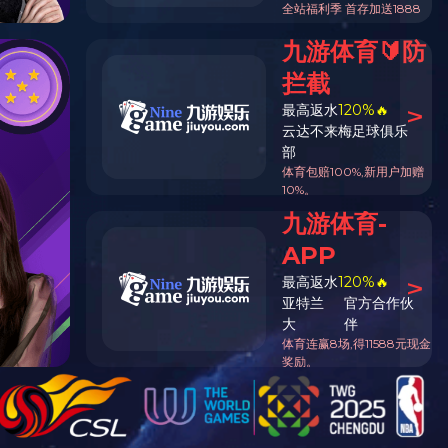
客户留言
中欧电子首页(中
国)官方网站