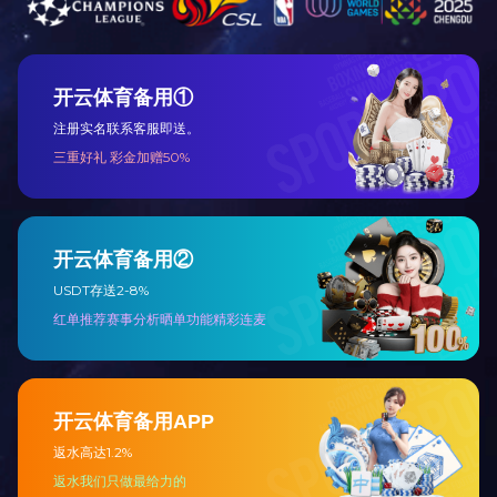
官方微信
招贤纳士
|
合作伙伴
|
友情链接