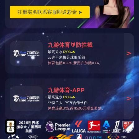
友情链接
关于中欧电子首页(中国)官方
公司简介
企业文化
荣誉图片
公益活动
销售网络