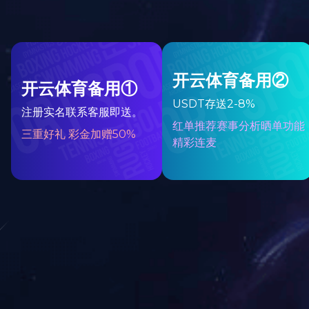
详细
企业动态
热
公司新闻
员工风采
集团
山最具
行业资讯
次获得
行业新闻