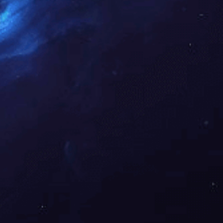
大奖”
）协办，以省社科院、市经济研究院作为智囊机
。中欧电子首页(中国)官方网站公司荣获“中
部部长唐颖出席此次颁奖典礼，并向我司颁发
年产销量突破11万吨的全国知名企业。本
控产品品质，在广东消费者心中拥有良好的口
国梦，放心中欧电子首页(中国)官方网站—