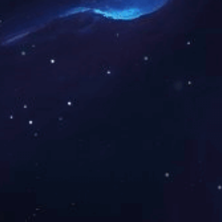
上一页
下一页
开展爱