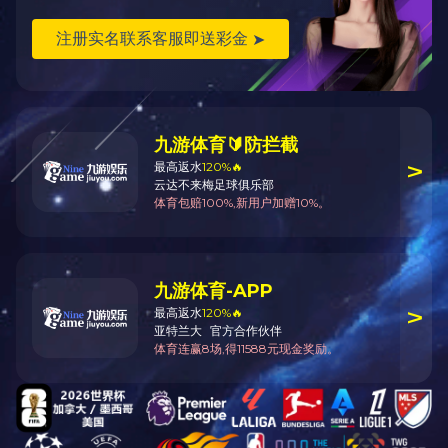
详细信息
企业动态
中山慈
公司新闻
专栏：
公司
员工风采
中山慈善万人
行业资讯
行业新闻