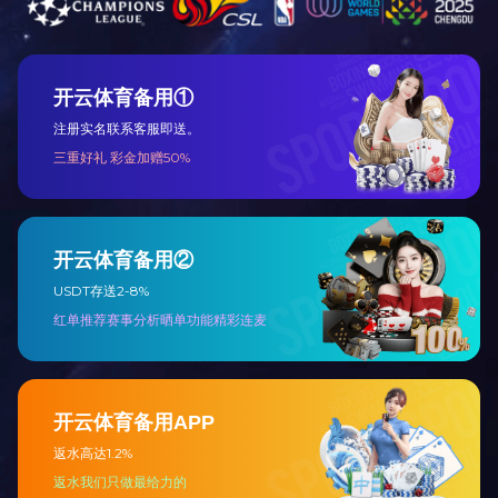
食用中欧电子首页(中
国)官方网站百科
上一页：
“公益暖人
下一页：
中欧电子首
官方微信
招贤纳士
|
合作伙伴
|
友情链接